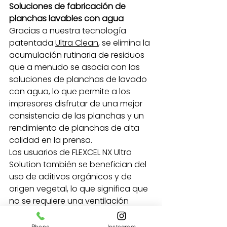
Soluciones de fabricación de 
planchas lavables con agua
Gracias a nuestra tecnología 
patentada 
Ultra Clean
, se elimina la 
acumulación rutinaria de residuos 
que a menudo se asocia con las 
soluciones de planchas de lavado 
con agua, lo que permite a los 
impresores disfrutar de una mejor 
consistencia de las planchas y un 
rendimiento de planchas de alta 
calidad en la prensa.
Los usuarios de FLEXCEL NX Ultra 
Solution también se benefician del 
uso de aditivos orgánicos y de 
origen vegetal, lo que significa que 
no se requiere una ventilación 
especial en el área de 
preimpresión. La gestión de las 
Phone
Instagram